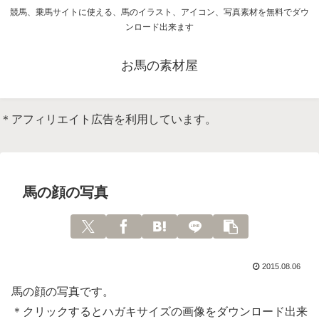
競馬、乗馬サイトに使える、馬のイラスト、アイコン、写真素材を無料でダウ
ンロード出来ます
お馬の素材屋
＊アフィリエイト広告を利用しています。
馬の顔の写真
2015.08.06
馬の顔の写真です。
＊クリックするとハガキサイズの画像をダウンロード出来