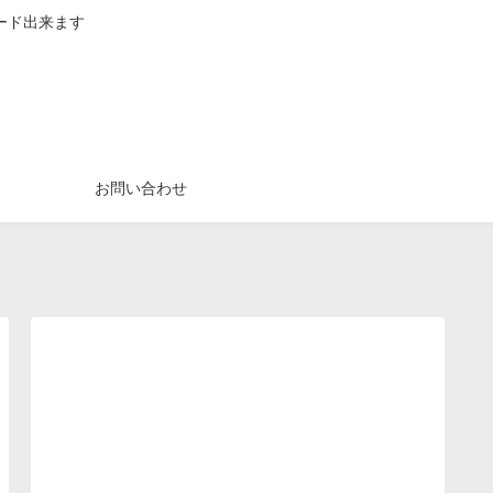
ード出来ます
お問い合わせ