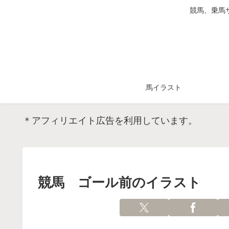
競馬、乗馬
馬イラスト
＊アフィリエイト広告を利用しています。
競馬 ゴール前のイラスト