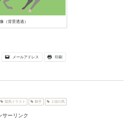
画像（背景透過）
メールアドレス
印刷
競馬イラスト
騎手
２頭の馬
ンサーリンク