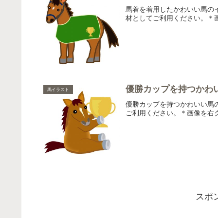
馬着を着用したかわいい馬の
材としてご利用ください。＊
優勝カップを持つかわ
馬イラスト
優勝カップを持つかわいい馬
ご利用ください。＊画像を右
スポ