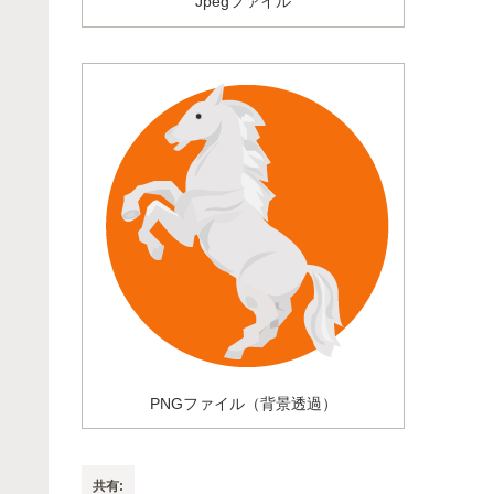
Jpegファイル
PNGファイル（背景透過）
共有: