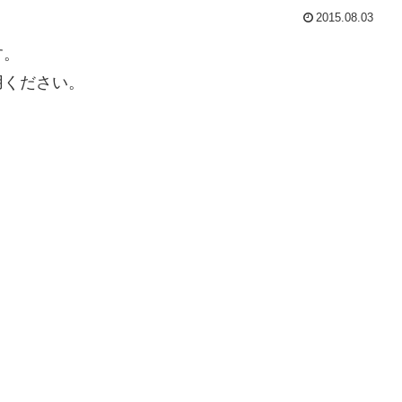
2015.08.03
す。
用ください。