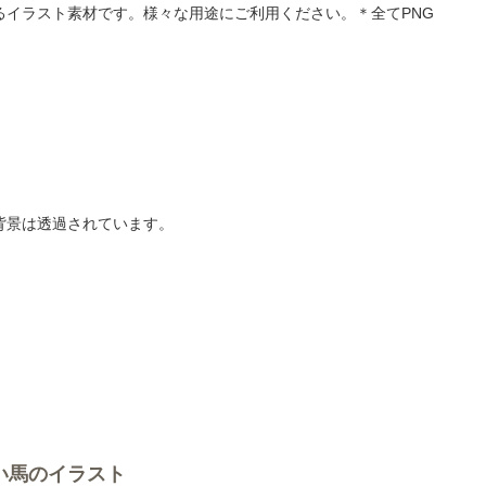
るイラスト素材です。様々な用途にご利用ください。＊全てPNG
背景は透過されています。
い馬のイラスト