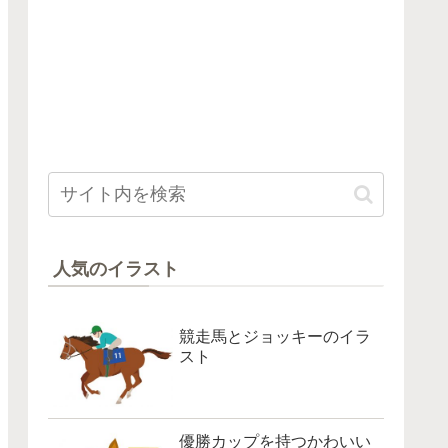
人気のイラスト
競走馬とジョッキーのイラ
スト
優勝カップを持つかわいい