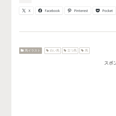
X
Facebook
Pinterest
Pocket
馬イラスト
白い馬
立つ馬
馬
スポ